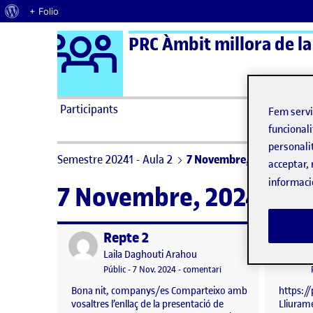
Quant al WordPress
+ Folio
Logo Ágora
PRC Àmbit millora de la
Saltar al contingut
Participants
Fem serv
funcionali
personali
Semestre 20241 - Aula 2
7 Novembre, 2024
acceptar, 
informaci
7 Novembre, 2024
Repte 2
Publicat per
Publicat 
Publicat per
Laila Daghouti Arahou
Visibilitat:
Data de publicació
el Repte 2
Públic
-
7 Nov. 2024
-
comentari
Bona nit, companys/es Comparteixo amb
https:/
vosaltres l’enllaç de la presentació de
Lliurame