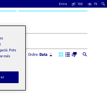
Entra
166
79
uda
les
t
gació. Pots
Ordre:
Descendent
Ordre:
Data
-ne més
rar