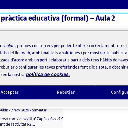
 pràctica educativa (formal) – Aula 2
ActiFolios
Aj
ir
cookies
pròpies i de tercers per poder-te oferir correctament totes 
tats del lloc web, amb finalitats analítiques i per mostrar-te publicita
tzada d'acord amb un perfil elaborat a partir dels teus hàbits de nave
rebutjar o configurar les teves preferències fent clic a sota, o obtenir
ó en la nostra
política de cookies.
Acceptar
Rebutjar
Configu
presentació prezi
per
Publicat per
Maria Elena Cudolà Simó
Visibilitat:
Data de publicació
el presentació prezi
Públic
-
7 Nov. 2024
-
comentari
/prezi.com/view/UttGZXpCakl6vxv7rTaF/
nt de l'activitat R2 …