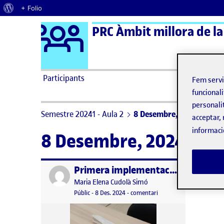
Quant al WordPress
+ Folio
Logo Ágora
PRC Àmbit millora de la
Saltar al contingut
Participants
Fem serv
funcionali
personali
Semestre 20241 - Aula 2
8 Desembre, 2024
acceptar, 
informaci
8 Desembre, 2024
Primera implementació de la intervenció
Publicat per
Publicat per
Maria Elena Cudolà Simó
Visibilitat:
Data de publicació
11 gener, 2025 4:34 pm
el Primera implementació
Públic
-
8 Des. 2024
-
comentari