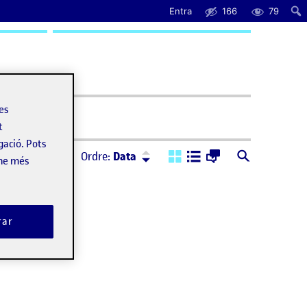
Entra
166
79
uda
les
t
gació. Pots
Ordre:
Descendent
Ordre:
Data
-ne més
rar