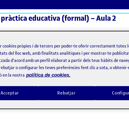
 pràctica educativa (formal) – Aula 2
ActiFolios
Aj
ir
cookies
pròpies i de tercers per poder-te oferir correctament totes 
tats del lloc web, amb finalitats analítiques i per mostrar-te publicita
tzada d'acord amb un perfil elaborat a partir dels teus hàbits de nave
rebutjar o configurar les teves preferències fent clic a sota, o obtenir
ó en la nostra
política de cookies.
Acceptar
Rebutjar
Configu
 de la intervenció