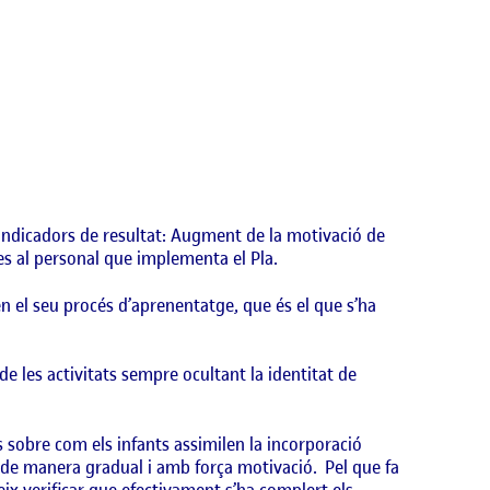
Indicadors de resultat
: Augment de la motivació de
tes al personal que implementa el Pla.
n el seu procés d’aprenentatge, que és el que s’ha
de les activitats sempre ocultant la identitat de
ls sobre com els infants assimilen la incorporació
a de manera gradual i amb força motivació. Pel que fa
ueix verificar que efectivament s’ha complert els