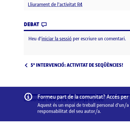
Lliurament de l'activitat R4
CONTRIBUTION
0
EL 2ONA IMPLEMENTACIÓ EN EL CE
DEBAT
Heu d'
iniciar la sessió
per escriure un comentari.
Navegació d'entrades
Entrada anterior
5º INTERVENCIÓ: ACTIVITAT DE SEQÜÈNCIES!
Informació
Formeu part de la comunitat? Accés per 
Universitat Oberta de Catalunya © 2026
Aquest és un espai de treball personal d'un/a
responsabilitat del seu autor/a.
Aquest és un espai de treball personal d'un/a estudiant 