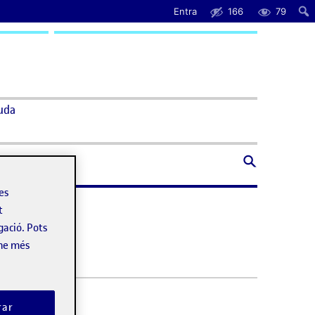
Entra
166
79
uda
les
t
gació. Pots
-ne més
rar