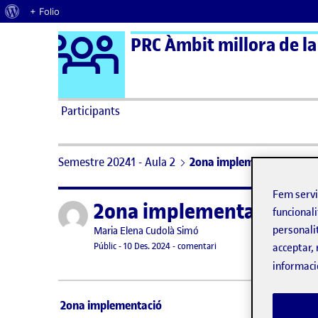
Quant al WordPress
+ Folio
Logo Ágora
PRC Àmbit millora de la
Saltar al contingut
Participants
Semestre 20241 - Aula 2
2ona implementació en el 
Fem serv
2ona implementació en el
Publicat per
funcionali
personali
Publicat per
Maria Elena Cudolà Simó
Visibilitat:
Data de publicació
el 2ona implementació en e
Públic
-
10 Des. 2024
-
comentari
acceptar, 
informaci
2ona implementació