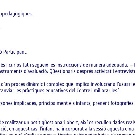
icopedagògiques.
.
ó Participant.
rès i curiositat i segueix les instruccions de manera adequada.
–
nstruments d’avaluació:
Qüestionaris després activitat i entrevis
’un procés dinàmic i complex que implica involucrar a l’usuari e
nviar les pràctiques educatives del Centre i millorar-les.’
rsones implicades, principalment els infants, prenent fotografies 
de realitzar un petit qüestionari obert, així es recullen dades rea
ió, en aquest cas, l’infant ha incorporat a la sessió aquesta ein
tivitat en què s’aplica aquesta tècnica psicopedagògica, s’aconseg