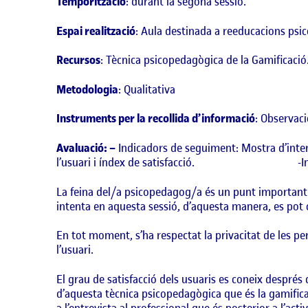
Temporització
: durant la segona sessió.
Espai realització
: Aula destinada a reeducacions ps
Recursos
: Tècnica psicopedagògica de la Gamificació
Metodologia
: Qualitativa
Instruments per la recollida d’informació
: Observaci
Avaluació: –
Indicadors de seguiment
: Mostra d’inte
l’usuari i índex de satisfacció.
-I
La feina del/a psicopedagog/a és un punt important d
intenta en aquesta sessió, d’aquesta manera, es pot ca
En tot moment, s’ha respectat la privacitat de les pe
l’usuari.
El grau de satisfacció dels usuaris es coneix després 
d’aquesta tècnica psicopedagògica que és la gamificac
a l’entrevista al professional que és posterior a l’ac