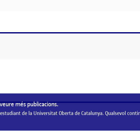
NTRE GUIA I EDUCA
veure més publicacions.
 estudiant de la Universitat Oberta de Catalunya. Qualsevol conti
de la Universitat Oberta de Catalunya. Qualsevol contingut publicat en aque