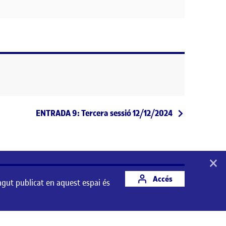
Entrada següent
ENTRADA 9: Tercera sessió 12/12/2024
×
Accés
ngut publicat en aquest espai és
st espai és responsabilitat del seu autor/a.