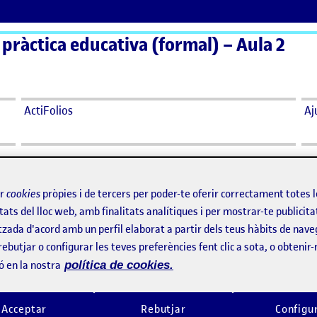
 pràctica educativa (formal) – Aula 2
ActiFolios
Aj
centre Guia i Educa
ir
cookies
pròpies i de tercers per poder-te oferir correctament totes 
 centre Guia i Educa
tats del lloc web, amb finalitats analítiques i per mostrar-te publicita
tzada d'acord amb un perfil elaborat a partir dels teus hàbits de nave
l centre Guia i Educa
rebutjar o configurar les teves preferències fent clic a sota, o obtenir
ó en la nostra
política de cookies.
Acceptar
Rebutjar
Configu