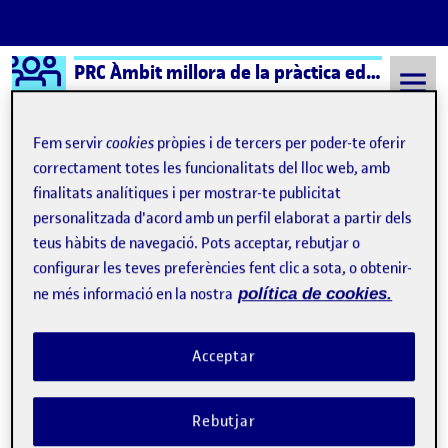
Logo Ágora
PRC Àmbit millora de la pràctica educativa (formal) – Aula 2
Saltar al contingut
Fem servir
cookies
pròpies i de tercers per poder-te oferir
correctament totes les funcionalitats del lloc web, amb
finalitats analítiques i per mostrar-te publicitat
Semestre 20241 - Aula 2
Anex Practicum
personalitzada d'acord amb un perfil elaborat a partir dels
Navegació d'entrades
: Entrevista al tutor contestada
: An
Anterior
Següent
teus hàbits de navegació. Pots acceptar, rebutjar o
configurar les teves preferències fent clic a sota, o obtenir-
Anex Practicum
Publicat per
ne més informació en la nostra
política de cookies.
Publicat per
Míriam Miralles Ocaña
Visibilitat:
Data de publicació
el Anex Practicum
Públic
-
14 Gen. 2025
-
comentari
Acceptar
anex practicum1
Rebutjar