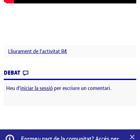
Lliurament de l'activitat R4
CONTRIBUTION
0
EL ENTRADA 2 REPTE 4
DEBAT
Heu d'
iniciar la sessió
per escriure un comentari.
×
Informació
Formeu part de la comunitat? Accés per