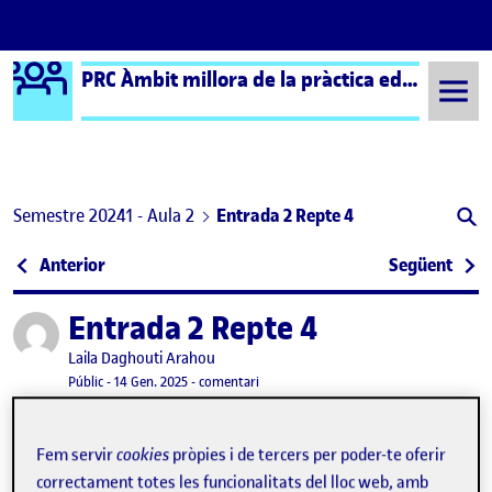
Logo Ágora
PRC Àmbit millora de la pràctica educativa (formal) – Aula 2
Saltar al contingut
Semestre 20241 - Aula 2
Entrada 2 Repte 4
Navegació d'entrades
: Entrada 1 Repte 4
: Ent
Anterior
Següent
Entrada 2 Repte 4
Publicat per
Publicat per
Laila Daghouti Arahou
Visibilitat:
Data de publicació
14 gener, 2025 9:18 pm
el Entrada 2 Repte 4
Públic
-
14 Gen. 2025
-
comentari
Es van dissenyar activitats com «El Joc de les lletres, les
Fem servir
cookies
pròpies i de tercers per poder-te oferir
paraules i les imatges», els colors i es va establir el «Pla
correctament totes les funcionalitats del lloc web, amb