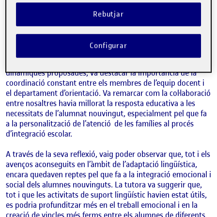
l’oportunitat de reflexionar sobre el procés d’implementació
a través del feedback rebut per part de la tutora. Aquesta
Rebutjar
reflexió ha estat fonamental per identificar els punts forts de
la intervenció i les possibles àrees de millora per a futures
accions educatives.
Configurar
La tutora, després de participar en les diverses activitats i
dinàmiques proposades, va destacar la importància de la
coordinació constant entre els membres de l’equip docent i
el departament d’orientació. Va remarcar com la col·laboració
entre nosaltres havia millorat la resposta educativa a les
necessitats de l’alumnat nouvingut, especialment pel que fa
a la personalització de l’atenció de les famílies al procés
d’integració escolar.
A través de la seva reflexió, vaig poder observar que, tot i els
avenços aconseguits en l’àmbit de l’adaptació lingüística,
encara quedaven reptes pel que fa a la integració emocional i
social dels alumnes nouvinguts. La tutora va suggerir que,
tot i que les activitats de suport lingüístic havien estat útils,
es podria profunditzar més en el treball emocional i en la
creació de vincles més ferms entre els alumnes de diferents