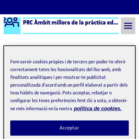
Logo Ágora
PRC Àmbit millora de la pràctica educativa (formal) – Aula 2
Saltar al contingut
Semestre 20241 - Aula 2
Entrada 6 Repte 4 Reflexió i feedback
Fem servir
cookies
pròpies i de tercers per poder-te oferir
correctament totes les funcionalitats del lloc web, amb
Navegació d'entrades
: Entrada 5 Repte 4
: Con
Anterior
Següent
finalitats analítiques i per mostrar-te publicitat
personalitzada d'acord amb un perfil elaborat a partir dels
Entrada 6 Repte 4 Reflexió i f
Publicat per
teus hàbits de navegació. Pots acceptar, rebutjar o
configurar les teves preferències fent clic a sota, o obtenir-
Publicat per
Laila Daghouti Arahou
Visibilitat:
Data de publicació
el Entrada 6 Repte 4 Reflexió i feedback
Públic
-
14 Gen. 2025
-
comentari
ne més informació en la nostra
política de cookies.
A mesura que el projecte «Integració i Suport a l’Alumnat
Acceptar
Nouvingut» arribava a la seva fase final, vaig tenir