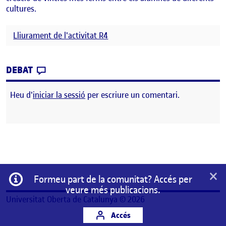
cultures.
Lliurament de l'activitat R4
CONTRIBUTION
0
EL ENTRADA 6 REPTE 4 REFLEXIÓ I FEEDBA
DEBAT
Heu d'
iniciar la sessió
per escriure un comentari.
×
Informació
Formeu part de la comunitat? Accés per
veure més publicacions.
Universitat Oberta de Catalunya © 2026
Accés