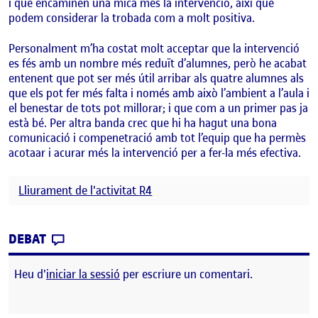
i que encaminen una mica més la intervenció, així que
podem considerar la trobada com a molt positiva.
Personalment m’ha costat molt acceptar que la intervenció
es fés amb un nombre més reduït d’alumnes, però he acabat
entenent que pot ser més útil arribar als quatre alumnes als
que els pot fer més falta i només amb això l’ambient a l’aula i
el benestar de tots pot millorar; i que com a un primer pas ja
està bé. Per altra banda crec que hi ha hagut una bona
comunicació i compenetració amb tot l’equip que ha permès
acotaar i acurar més la intervenció per a fer-la més efectiva.
Lliurament de l'activitat R4
CONTRIBUTION
0
EL ENTRADA 6- 1A TROBADA AMB EL PROFE
DEBAT
Heu d'
iniciar la sessió
per escriure un comentari.