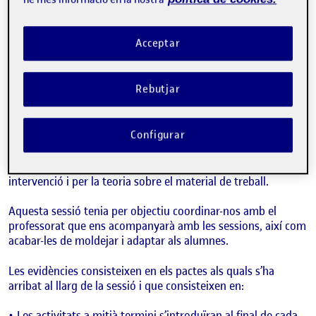
fases
1- Explicar les activitats a mitjà termini i posteriorment les
Acceptar
sessions amb l’alumnat.
2- Exposar el material sobre el qual es treballarà i treballar
Rebutjar
en possibles millores o canvis.
3- Marcar dates per a les sessions i per a la introducció dels
Configurar
materials i i activitats a mitjà termini.
El professorat ha estat satisfet la planificació de la
intervenció i per la teoria sobre el material de treball.
Aquesta sessió tenia per objectiu coordinar-nos amb el
professorat que ens acompanyarà amb les sessions, així com
acabar-les de moldejar i adaptar als alumnes.
Les evidències consisteixen en els pactes als quals s’ha
arribat al llarg de la sessió i que consisteixen en:
Les activitats a mitjà termini s’introduïran al final de cada