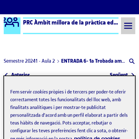
Logo Ágora
PRC Àmbit millora de la pràctica educativa (formal) – Aula 2
Saltar al contingut
Semestre 20241 - Aula 2
ENTRADA 6- 1a Trobada amb el professorat. 20/11/2024
Navegació d'entrades
: Projecte d’intervenció
: 1ª
Anterior
Següent
ENTRADA 6- 1a Trobada amb el
Publicat per
Fem servir
cookies
pròpies i de tercers per poder-te oferir
correctament totes les funcionalitats del lloc web, amb
Publicat per
Ariadna Vidal Vivas
finalitats analítiques i per mostrar-te publicitat
Visibilitat:
Data de publicació
el ENTRADA 6- 1a Trobada amb el profe
Públic
-
20 Nov. 2024
-
comentari
personalitzada d'acord amb un perfil elaborat a partir dels
teus hàbits de navegació. Pots acceptar, rebutjar o
Avui he fet la primera trobada amb el professorat per a
configurar les teves preferències fent clic a sota, o obtenir-
exposar-los la intervenció. La sessió s’ha estructurar en 3
ne més informació en la nostra
política de cookies.