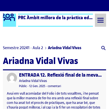
Logo Ágora
PRC Àmbit millora de la pràctica educativa (formal) – Aula 2
Saltar al contingut
Semestre 20241 - Aula 2
Ariadna Vidal Vivas
Ariadna Vidal Vivas
ENTRADA 12. Reflexió final de la meva estada al centre
Publicat per
Publicat per
Ariadna Vidal Vivas
Visibilitat:
Data de publicació
12 gener, 2025 7:20 pm
el ENTRADA 12. Reflexió final de la m
Públic
-
12 Gen. 2025
-
comentari
Avui em vull acomiadar del Folio i de tots vosalltres, i he pensat
que la millor manera de fer-ho era amb una reflexió final sobre
com ha anat tot el procés de pràctiques, que ha anar bé, que
s’hauria pogut millorar, i al cap i a la fi fer un recopilatori de totes