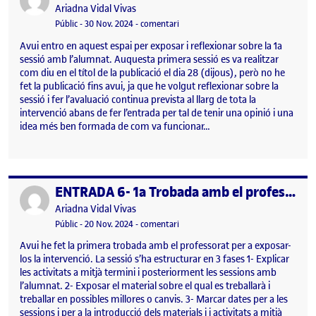
Publicat per
Ariadna Vidal Vivas
Visibilitat:
Data de publicació
el ENTRADA 7- 1a Sessió 28/11/2024
Públic
-
30 Nov. 2024
-
comentari
Avui entro en aquest espai per exposar i reflexionar sobre la 1a
sessió amb l’alumnat. Auquesta primera sessió es va realitzar
com diu en el títol de la publicació el dia 28 (dijous), però no he
fet la publicació fins avui, ja que he volgut reflexionar sobre la
sessió i fer l’avaluació continua prevista al llarg de tota la
intervenció abans de fer l’entrada per tal de tenir una opinió i una
idea més ben formada de com va funcionar…
ENTRADA 6- 1a Trobada amb el professorat. 20/11/2024
Publicat per
Publicat per
Ariadna Vidal Vivas
Visibilitat:
Data de publicació
el ENTRADA 6- 1a Trobada amb el pr
Públic
-
20 Nov. 2024
-
comentari
Avui he fet la primera trobada amb el professorat per a exposar-
los la intervenció. La sessió s’ha estructurar en 3 fases 1- Explicar
les activitats a mitjà termini i posteriorment les sessions amb
l’alumnat. 2- Exposar el material sobre el qual es treballarà i
treballar en possibles millores o canvis. 3- Marcar dates per a les
sessions i per a la introducció dels materials i i activitats a mitjà