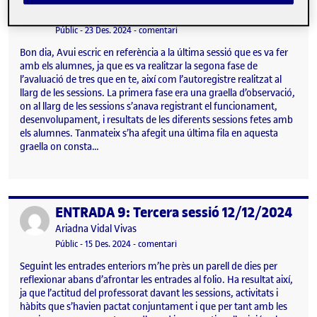
Publicat per
Ariadna Vidal Vivas
Visibilitat:
Data de publicació
el ENTRADA 10: Avaluació contínua i 
Públic
-
23 Des. 2024
-
comentari
Bon dia, Avui escric en referència a la última sessió que es va fer
amb els alumnes, ja que es va realitzar la segona fase de
l’avaluació de tres que en te, així com l’autoregistre realitzat al
llarg de les sessions. La primera fase era una graella d’observació,
on al llarg de les sessions s’anava registrant el funcionament,
desenvolupament, i resultats de les diferents sessions fetes amb
els alumnes. Tanmateix s’ha afegit una última fila en aquesta
graella on consta…
ENTRADA 9: Tercera sessió 12/12/2024
Publicat per
Publicat per
Ariadna Vidal Vivas
Visibilitat:
Data de publicació
el ENTRADA 9: Tercera sessió 12/12/
Públic
-
15 Des. 2024
-
comentari
Seguint les entrades enteriors m’he près un parell de dies per
reflexionar abans d’afrontar les entrades al folio. Ha resultat així,
ja que l’actitud del professorat davant les sessions, activitats i
hàbits que s’havien pactat conjuntament i que per tant amb les