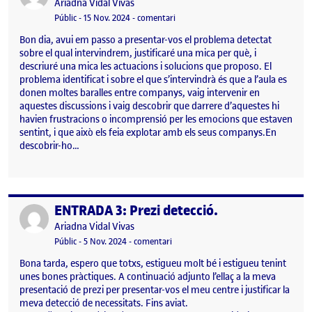
Publicat per
Ariadna Vidal Vivas
Visibilitat:
Data de publicació
el ENTRADA 4. Presentació del proble
Públic
-
15 Nov. 2024
-
comentari
Bon dia, avui em passo a presentar-vos el problema detectat
sobre el qual intervindrem, justificaré una mica per què, i
descriuré una mica les actuacions i solucions que proposo. El
problema identificat i sobre el que s’intervindrà és que a l’aula es
donen moltes baralles entre companys, vaig intervenir en
aquestes discussions i vaig descobrir que darrere d’aquestes hi
havien frustracions o incomprensió per les emocions que estaven
sentint, i que això els feia explotar amb els seus companys.En
descobrir-ho…
ENTRADA 3: Prezi detecció.
Publicat per
Publicat per
Ariadna Vidal Vivas
Visibilitat:
Data de publicació
el ENTRADA 3: Prezi detecció.
Públic
-
5 Nov. 2024
-
comentari
Bona tarda, espero que totxs, estigueu molt bé i estigueu tenint
unes bones pràctiques. A continuació adjunto l’ellaç a la meva
presentació de prezi per presentar-vos el meu centre i justificar la
meva detecció de necessitats. Fins aviat.