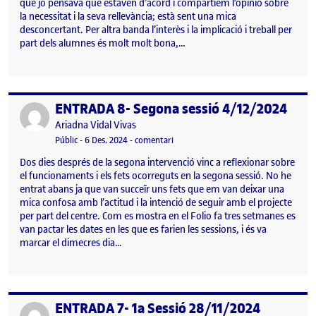
que jo pensava que estaven d’acord i compartiem l’opinió sobre
la necessitat i la seva rellevància; està sent una mica
desconcertant. Per altra banda l’interès i la implicació i treball per
part dels alumnes és molt molt bona,…
ENTRADA 8- Segona sessió 4/12/2024
Publicat per
Publicat per
Ariadna Vidal Vivas
Visibilitat:
Data de publicació
el ENTRADA 8- Segona sessió 4/12/2
Públic
-
6 Des. 2024
-
comentari
Dos dies després de la segona intervenció vinc a reflexionar sobre
el funcionaments i els fets ocorreguts en la segona sessió. No he
entrat abans ja que van succeïr uns fets que em van deixar una
mica confosa amb l’actitud i la intenció de seguir amb el projecte
per part del centre. Com es mostra en el Folio fa tres setmanes es
van pactar les dates en les que es farien les sessions, i és va
marcar el dimecres dia…
ENTRADA 7- 1a Sessió 28/11/2024
Publicat per