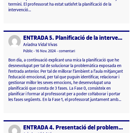
termini. El professorat ha estat satisfet la planificació de la
intervenció…
ENTRADA 5. Planificació de la intervenció: tota la informació.
Publicat per
Publicat per
Ariadna Vidal Vivas
Visibilitat:
Data de publicació
el ENTRADA 5. Planificació de la inte
Públic
-
16 Nov. 2024
-
comentari
Bon dia, a continuació explicaré una mica la planificació que he
desnevolupat per tal de solucionar la problemàtica exposada en
l’entrada anterior. Per tal de millorar l’àmbient a l’aula mitjançant
l’educació emocional, per tal que puguin identificar, relacionar i
gestionar millor les seves emocions, he desenvolupat una
planificació que consta de 3 fases. La Fase 0, consisteix en
planificar i formar al professorat per a poder col·laborar i portar
les fases següents. En la Fase 1, el professorat juntament amb…
ENTRADA 4. Presentació del problema i possibles solucions
Publicat per