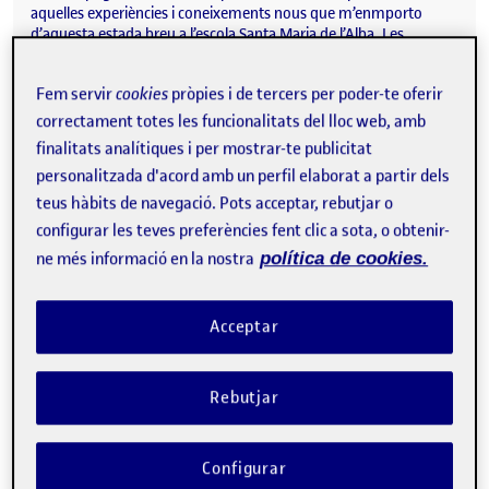
aquelles experiències i coneixements nous que m’enmporto
d’aquesta estada breu a l’escola Santa Maria de l’Alba. Les
pràctiques al centre Santa Maria de l’Alba de Tàrrega, penso…
Fem servir
cookies
pròpies i de tercers per poder-te oferir
correctament totes les funcionalitats del lloc web, amb
finalitats analítiques i per mostrar-te publicitat
ENTRADA 11. Avaluació final 8/1/2025
Publicat per
personalitzada d'acord amb un perfil elaborat a partir dels
Publicat per
Ariadna Vidal Vivas
teus hàbits de navegació. Pots acceptar, rebutjar o
Visibilitat:
Data de publicació
el ENTRADA 11. Avaluació final 8/1/2
Públic
-
8 Gen. 2025
-
comentari
configurar les teves preferències fent clic a sota, o obtenir-
Avui tot i haver acabar les pràctiques al desembre, ens hem
ne més informació en la nostra
política de cookies.
trobat amb el professorat de les aules en les que s’ha fet la
intervenció, per tal de fer una mica d’avaluació d’aquesta ara que
ja han passat uns dies. En aquesta sessió primerament hem
reflexionat sobre com ha anat el procés, s’ha reflexionat sobre les
Acceptar
valoracions que han fet els alumnes i que han sigut registrades
en la taula compartida en l’entrada enterior, i al final el
professorat ha…
Rebutjar
Configurar
ENTRADA 10: Avaluació contínua i valoració dels alumnes.
Publicat per