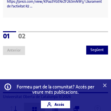
https://prezi.com/view/KPaa3YGENrZF263mN9Fj/ Lliurament
de l'activitat R2 …
Pàgina
Pàgina
01
02
Següent
Anterior
×
Informació
Formeu part de la comunitat? Accés per
veure més publicacions.
Universitat Oberta de Catalunya © 2026
Accés