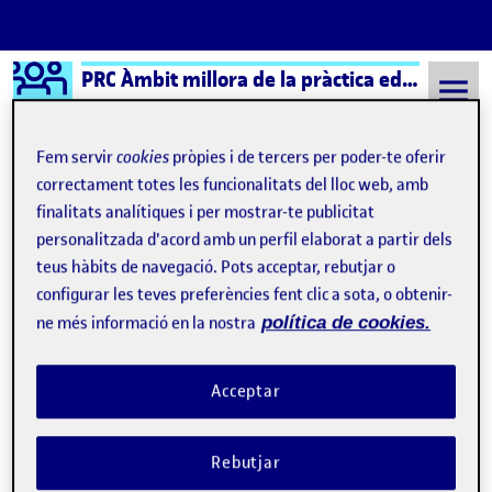
Logo Ágora
PRC Àmbit millora de la pràctica educativa (formal) – Aula 2
Saltar al contingut
Fem servir
cookies
pròpies i de tercers per poder-te oferir
correctament totes les funcionalitats del lloc web, amb
finalitats analítiques i per mostrar-te publicitat
Semestre 20241 - Aula 2
30 Novembre, 2024
personalitzada d'acord amb un perfil elaborat a partir dels
30 Novembre, 2024
teus hàbits de navegació. Pots acceptar, rebutjar o
configurar les teves preferències fent clic a sota, o obtenir-
ne més informació en la nostra
política de cookies.
ENTRADA 7- 1a Sessió 28/11/2024
Publicat per
Publicat per
Ariadna Vidal Vivas
Acceptar
Visibilitat:
Data de publicació
el ENTRADA 7- 1a Sessió 28/11/2024
Públic
-
30 Nov. 2024
-
comentari
CONTRIBUTION
0
EL ENTRADA 7- 1A SESSIÓ 28/11/2024
DEBAT
Rebutjar