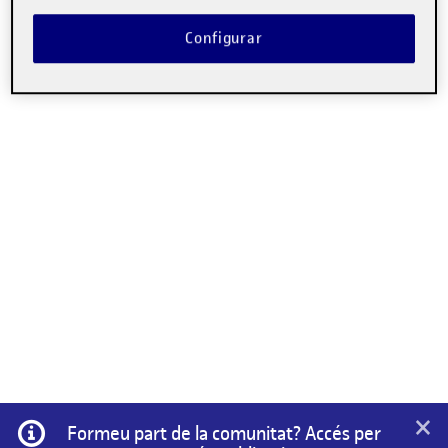
No hi ha comentaris.
Configurar
Heu d'
iniciar la sessió
per escriure un comentari.
×
Informació
Formeu part de la comunitat? Accés per