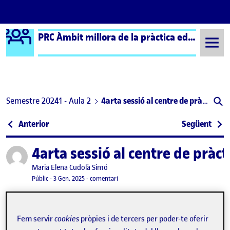
Logo Ágora
PRC Àmbit millora de la pràctica educativa (formal) – Aula 2
Saltar al contingut
Semestre 20241 - Aula 2
4arta sessió al centre de pràctiques
Navegació d'entrades
: Repte 3
: Cin
Anterior
Següent
4arta sessió al centre de pràc
Publicat per
Publicat per
Maria Elena Cudolà Simó
Visibilitat:
Data de publicació
11 gener, 2025 5:02 pm
el 4arta sessió al centre de pràctiques
Públic
-
3 Gen. 2025
-
comentari
4arta implementació
Fem servir
cookies
pròpies i de tercers per poder-te oferir