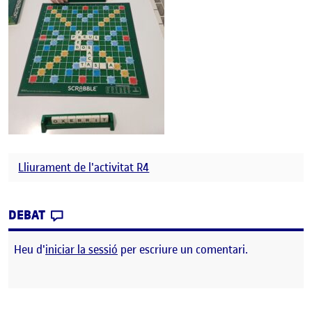
Lliurament de l'activitat R4
CONTRIBUTION
0
EL 4ARTA SESSIÓ AL CENTRE DE PRÀCTIQUE
DEBAT
Heu d'
iniciar la sessió
per escriure un comentari.