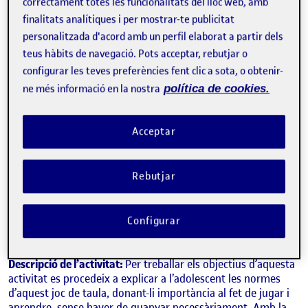
Títol de l’entrada:
Desenvolupament cognitiu i motivació per
correctament totes les funcionalitats del lloc web, amb
les habilitats lingüístiques (divendres 03/01/25).
finalitats analítiques i per mostrar-te publicitat
personalitzada d'acord amb un perfil elaborat a partir dels
Durant la primera setmana de gener he continuat amb
teus hàbits de navegació. Pots acceptar, rebutjar o
l’execució de les activitats que he proposat a l’anterior repte
configurar les teves preferències fent clic a sota, o obtenir-
amb els infants i també adolescents assignats durant les
meves hores de pràctiques al centre Guia i Educa. Aquest
ne més informació en la nostra
política de cookies.
cop reconec que he connectat molt bé amb la persona i estic
molt satisfeta amb els resultats d’aquesta sessió.
Acceptar
Justificació teòrica:
Involucrar a l’usuari en el seu propi
aprenentatge.
Rebutjar
Material:
Joc educatiu Scrabble.
Objectius de l’activitat
: Estimular el desenvolupament
Configurar
cognitiu i millorar les capacitats lingüístiques.
Descripció de l’activitat:
Per treballar els objectius d’aquesta
activitat es procedeix a explicar a l’adolescent les normes
d’aquest joc de taula, donant-li importància al fet de jugar i
aprendre, sense haver de guanyar necessàriament. Amb la