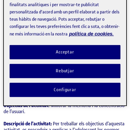
Títol de l’entrada
finalitats analítiques i per mostrar-te publicitat
personalitzada d'acord amb un perfil elaborat a partir dels
Memòria i concentració (dimarts 07/01/25)
teus hàbits de navegació. Pots acceptar, rebutjar o
Durant la segona setmana de gener, he continuat amb
configurar les teves preferències fent clic a sota, o obtenir-
l’execució i posada en pràctica de les activitats que he
ne més informació en la nostra
política de cookies.
proposat a l’anterior repte. En cada sessió els infants i
adolescents han sigut diferents, cosa que m’ha ajudat a
adaptar-me a les seves particularitats i necessitats. Cada
Acceptar
vegada estic més satisfeta amb el meu aprenentatge i
competències.
Rebutjar
Justificació teòrica:
Involucrar a l’usuari en el seu propi
aprenentatge.
Configurar
Material:
Escacs
Objectius de l’activitat
: Millorar la memòria i la concentració
de l’usuari.
Descripció de l’activitat:
Per treballar els objectius d’aquesta
activitat, es procedeix a explicar a l’adolescent les normes