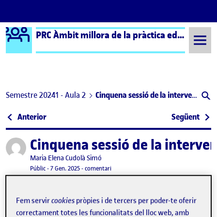
Logo Ágora
PRC Àmbit millora de la pràctica educativa (formal) – Aula 2
Saltar al contingut
Semestre 20241 - Aula 2
Cinquena sessió de la intervenció
Navegació d'entrades
: 4arta sessió al centre de pràctiques
: ENT
Anterior
Següent
Cinquena sessió de la interven
Publicat per
Publicat per
Maria Elena Cudolà Simó
Visibilitat:
Data de publicació
el Cinquena sessió de la intervenció
Públic
-
7 Gen. 2025
-
comentari
5a implementació
Fem servir
cookies
pròpies i de tercers per poder-te oferir
correctament totes les funcionalitats del lloc web, amb