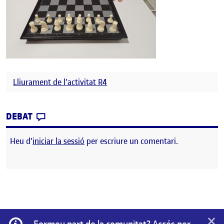
Lliurament de l'activitat R4
CONTRIBUTION
0
EL CINQUENA SESSIÓ DE LA INTERVENCIÓ
DEBAT
Heu d'
iniciar la sessió
per escriure un comentari.
×
Informació