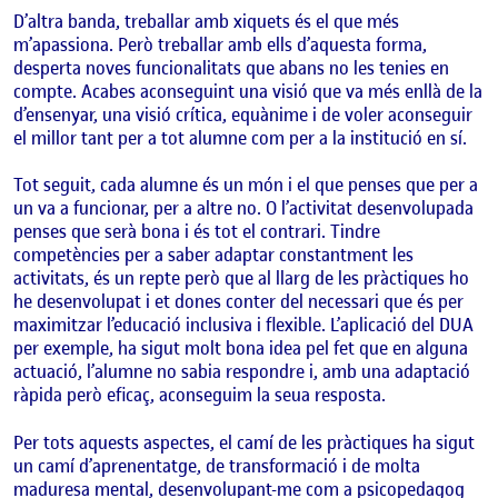
D’altra banda, treballar amb xiquets és el que més
m’apassiona. Però treballar amb ells d’aquesta forma,
desperta noves funcionalitats que abans no les tenies en
compte. Acabes aconseguint una visió que va més enllà de la
d’ensenyar, una visió crítica, equànime i de voler aconseguir
el millor tant per a tot alumne com per a la institució en sí.
Tot seguit, cada alumne és un món i el que penses que per a
un va a funcionar, per a altre no. O l’activitat desenvolupada
penses que serà bona i és tot el contrari. Tindre
competències per a saber adaptar constantment les
activitats, és un repte però que al llarg de les pràctiques ho
he desenvolupat i et dones conter del necessari que és per
maximitzar l’educació inclusiva i flexible. L’aplicació del DUA
per exemple, ha sigut molt bona idea pel fet que en alguna
actuació, l’alumne no sabia respondre i, amb una adaptació
ràpida però eficaç, aconseguim la seua resposta.
Per tots aquests aspectes, el camí de les pràctiques ha sigut
un camí d’aprenentatge, de transformació i de molta
maduresa mental, desenvolupant-me com a psicopedagog