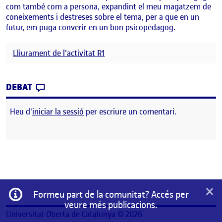
com també com a persona, expandint el meu magatzem de
coneixements i destreses sobre el tema, per a que en un
futur, em puga converir en un bon psicopedagog.
Lliurament de l'activitat R1
CONTRIBUTION
0
EL S’ACABEN LES PRÀCTIQUES!
DEBAT
Heu d'
iniciar la sessió
per escriure un comentari.
×
Informació
Formeu part de la comunitat? Accés per
veure més publicacions.
Universitat Oberta de Catalunya © 2026