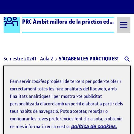
Logo Ágora
PRC Àmbit millora de la pràctica educativa (formal) – Aula 2
Saltar al contingut
Semestre 20241 - Aula 2
S’ACABEN LES PRÀCTIQUES!
Navegació d'entrades
: AVALUACIÓ DE LA INTERVENCIÓ REALITZADA!
: ENT
Anterior
Següent
Fem servir
cookies
pròpies i de tercers per poder-te oferir
S’ACABEN LES PRÀCTIQUES!
Publicat per
correctament totes les funcionalitats del lloc web, amb
finalitats analítiques i per mostrar-te publicitat
Publicat per
Arnau Mas Cascant
personalitzada d'acord amb un perfil elaborat a partir dels
Visibilitat:
Data de publicació
el S’ACABEN LES PRÀCTIQUES!
Públic
-
10 Gen. 2025
-
comentari
teus hàbits de navegació. Pots acceptar, rebutjar o
configurar les teves preferències fent clic a sota, o obtenir-
Bon dia a tothom!
ne més informació en la nostra
política de cookies.