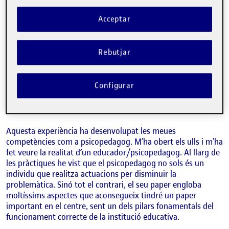
En aquesta entrada de conclusió, anem a realitzar una
reflexió crítica i personal de la meua estància en aquestes
Acceptar
pràctiques.
L’experiència de les pràctiques ha sigut un camí molt bonic
Rebutjar
en el qual he aprés moltíssim i que, realment, he sigut un
vertader psicopedagog. El treballar la Encopresis i el treball
emocional, han sigut un repte amb el qual m’he endinsat en
Configurar
terrenys nous per a mi, per aprendre i comprendre el màxim
possible per aportar una resposta el més adequada a la
problemàtica.
Aquesta experiència ha desenvolupat les meues
competències com a psicopedagog. M’ha obert els ulls i m’ha
fet veure la realitat d’un educador/psicopedagog. Al llarg de
les pràctiques he vist que el psicopedagog no sols és un
individu que realitza actuacions per disminuir la
problemàtica. Sinó tot el contrari, el seu paper engloba
moltíssims aspectes que aconsegueix tindré un paper
important en el centre, sent un dels pilars fonamentals del
funcionament correcte de la institució educativa.