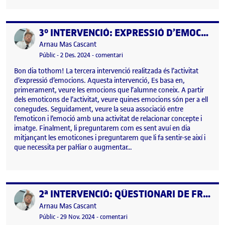
3º INTERVENCIÓ: EXPRESSIÓ D’EMOCIONS!
Publicat per
Publicat per
Arnau Mas Cascant
Visibilitat:
Data de publicació
el 3º INTERVENCIÓ: EXPRESSIÓ D’EMO
Públic
-
2 Des. 2024
-
comentari
Bon dia tothom! La tercera intervenció realitzada és l’activitat
d’expressió d’emocions. Aquesta intervenció, Es basa en,
primerament, veure les emocions que l’alumne coneix. A partir
dels emoticons de l’activitat, veure quines emocions són per a ell
conegudes. Seguidament, veure la seua associació entre
l’emoticon i l’emoció amb una activitat de relacionar concepte i
imatge. Finalment, li preguntarem com es sent avuí en dia
mitjançant les emoticones i preguntarem que li fa sentir-se així i
que necessita per pal·liar o augmentar…
2ª INTERVENCIÓ: QÜESTIONARI DE FRASES INCOMPLETES.
Publicat per
Publicat per
Arnau Mas Cascant
Visibilitat:
Data de publicació
el 2ª INTERVENCIÓ: QÜESTIONARI 
Públic
-
29 Nov. 2024
-
comentari