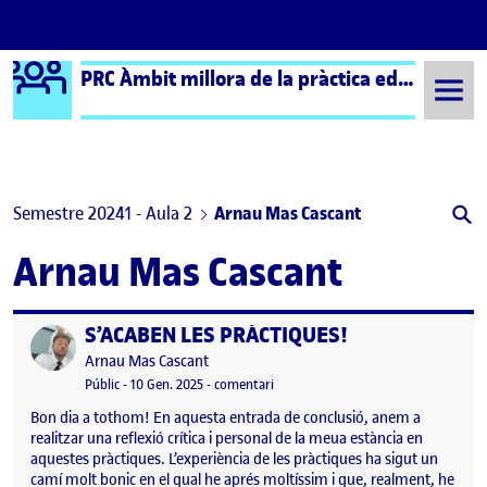
Logo Ágora
PRC Àmbit millora de la pràctica educativa (formal) – Aula 2
Saltar al contingut
Semestre 20241 - Aula 2
Arnau Mas Cascant
Arnau Mas Cascant
S’ACABEN LES PRÀCTIQUES!
Publicat per
Publicat per
Arnau Mas Cascant
Visibilitat:
Data de publicació
el S’ACABEN LES PRÀCTIQUES!
Públic
-
10 Gen. 2025
-
comentari
Bon dia a tothom! En aquesta entrada de conclusió, anem a
realitzar una reflexió crítica i personal de la meua estància en
aquestes pràctiques. L’experiència de les pràctiques ha sigut un
camí molt bonic en el qual he aprés moltíssim i que, realment, he