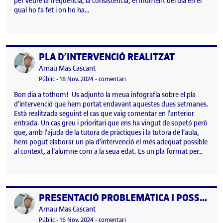
per veure la freqüència, la consistència, el moment del dia en el
qual ho fa fet i on ho ha…
PLA D’INTERVENCIÓ REALITZAT
Publicat per
Publicat per
Arnau Mas Cascant
Visibilitat:
Data de publicació
el PLA D’INTERVENCIÓ REALITZAT
Públic
-
18 Nov. 2024
-
comentari
Bon dia a tothom! Us adjunto la meua infografía sobre el pla
d’intervenció que hem portat endavant aquestes dues setmanes.
Està realitzada seguint el cas que vaig comentar en l’anterior
entrada. Un cas greu i prioritari que ens ha vingut de sopetó però
que, amb l’ajuda de la tutora de pràctiques i la tutora de l’aula,
hem pogut elaborar un pla d’intervenció el més adequat possible
al context, a l’alumne com a la seua edat. Es un pla format per…
PRESENTACIÓ PROBLEMÀTICA I POSSIBLE INTERVENCIÓ
Publicat per
Publicat per
Arnau Mas Cascant
Visibilitat:
Data de publicació
el PRESENTACIÓ PROBLEMÀTICA I P
Públic
-
16 Nov. 2024
-
comentari