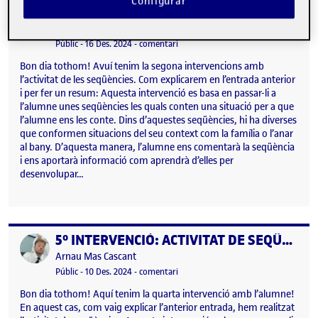
Configurar
6º INTERVENCIÓ: 2º SESSIÓ D’ACTIVITATS DE SEQÜÈNCIES!
Publicat per
Publicat per
Arnau Mas Cascant
Visibilitat:
Data de publicació
el 6º INTERVENCIÓ: 2º SESSIÓ D’ACT
Públic
-
16 Des. 2024
-
comentari
Bon dia tothom! Avuí tenim la segona intervencions amb
l’activitat de les seqüències. Com explicarem en l’entrada anterior
i per fer un resum: Aquesta intervenció es basa en passar-li a
l’alumne unes seqüències les quals conten una situació per a que
l’alumne ens les conte. Dins d’aquestes seqüències, hi ha diverses
que conformen situacions del seu context com la família o l’anar
al bany. D’aquesta manera, l’alumne ens comentarà la seqüència
i ens aportarà informació com aprendrà d’elles per
desenvolupar…
5º INTERVENCIÓ: ACTIVITAT DE SEQÜÈNCIES!
Publicat per
Publicat per
Arnau Mas Cascant
Visibilitat:
Data de publicació
el 5º INTERVENCIÓ: ACTIVITAT DE S
Públic
-
10 Des. 2024
-
comentari
Bon dia tothom! Aquí tenim la quarta intervenció amb l’alumne!
En aquest cas, com vaig explicar l’anterior entrada, hem realitzat