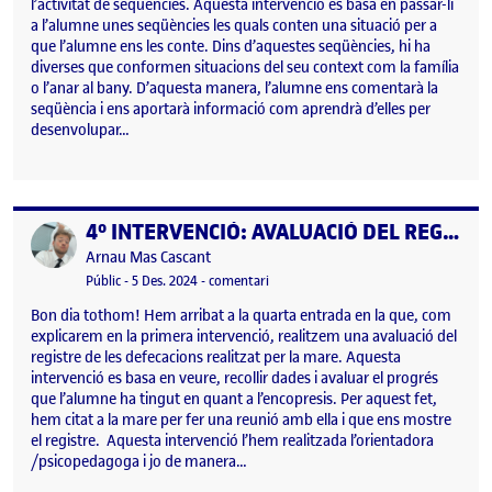
l’activitat de seqüències. Aquesta intervenció es basa en passar-li
a l’alumne unes seqüències les quals conten una situació per a
que l’alumne ens les conte. Dins d’aquestes seqüències, hi ha
diverses que conformen situacions del seu context com la família
o l’anar al bany. D’aquesta manera, l’alumne ens comentarà la
seqüència i ens aportarà informació com aprendrà d’elles per
desenvolupar…
4º INTERVENCIÓ: AVALUACIÓ DEL REGISTRE!
Publicat per
Publicat per
Arnau Mas Cascant
Visibilitat:
Data de publicació
el 4º INTERVENCIÓ: AVALUACIÓ DEL R
Públic
-
5 Des. 2024
-
comentari
Bon dia tothom! Hem arribat a la quarta entrada en la que, com
explicarem en la primera intervenció, realitzem una avaluació del
registre de les defecacions realitzat per la mare. Aquesta
intervenció es basa en veure, recollir dades i avaluar el progrés
que l’alumne ha tingut en quant a l’encopresis. Per aquest fet,
hem citat a la mare per fer una reunió amb ella i que ens mostre
el registre. Aquesta intervenció l’hem realitzada l’orientadora
/psicopedagoga i jo de manera…