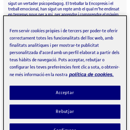
sigut un vertader psicopedagog. El treballar la Encopresis i el
treball emocional, han sigut un repte amb el qual m’he endinsat
en terrenys nous per a mi, per aprendre i comprendre el màxim
possible per aportar…
Fem servir
cookies
pròpies i de tercers per poder-te oferir
correctament totes les funcionalitats del lloc web, amb
finalitats analítiques i per mostrar-te publicitat
AVALUACIÓ DE LA INTERVENCIÓ REALITZADA!
Publicat per
personalitzada d'acord amb un perfil elaborat a partir dels
Publicat per
Arnau Mas Cascant
teus hàbits de navegació. Pots acceptar, rebutjar o
Visibilitat:
Data de publicació
el AVALUACIÓ DE LA INTERVENCIÓ 
Públic
-
10 Gen. 2025
-
comentari
configurar les teves preferències fent clic a sota, o obtenir-
Bon dia a tothom! Després de realitzar les diverses actuacions,
ne més informació en la nostra
política de cookies.
toca avaluar-les i extreure els resultats finals aconseguits.
L’avaluació s’ha portat endavant de dues formes: – Avaluació i
anàlisi de les actuacions realitzades. – Discussió constant amb la
tutora. De manera general, l’alumne ha obtés certa millora. En
Acceptar
quant a la part emocional, l’alumne es troba més feliç, content i
amb ganes de treballar. Ha perdut la por i cada vegada és més
obert per a parlar dels seus sentiments…
Rebutjar