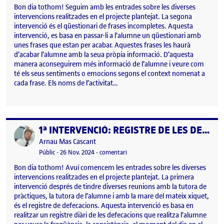
Bon dia tothom! Seguim amb les entrades sobre les diverses
intervencions realitzades en el projecte plantejat. La segona
intervenció és el qüestionari de frases incompletes. Aquesta
intervenció, es basa en passar-li a l’alumne un qüestionari amb
unes frases que estan per acabar. Aquestes frases les haurà
d’acabar l’alumne amb la seua pròpia informació. D’aquesta
manera aconseguirem més informació de l’alumne i veure com
té els seus sentiments o emocions segons el context nomenat a
cada frase. Els noms de l’activitat…
1ª INTERVENCIÓ: REGISTRE DE LES DEFECACIONS
Publicat per
Publicat per
Arnau Mas Cascant
Visibilitat:
Data de publicació
el 1ª INTERVENCIÓ: REGISTRE DE L
Públic
-
26 Nov. 2024
-
comentari
Bon dia tothom! Avuí comencem les entrades sobre les diverses
intervencions realitzades en el projecte plantejat. La primera
intervenció després de tindre diverses reunions amb la tutora de
pràctiques, la tutora de l’alumne i amb la mare del mateix xiquet,
és el registre de defecacions. Aquesta intervenció es basa en
realitzar un registre diàri de les defecacions que realitza l’alumne