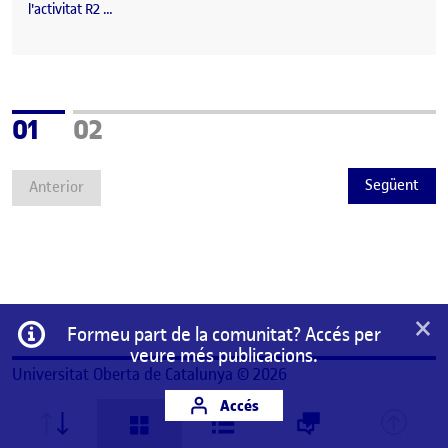
l'activitat R2 …
Pàgina
Pàgina
01
02
Següent
Anterior
×
Informació
Formeu part de la comunitat? Accés per
veure més publicacions.
Universitat Oberta de Catalunya © 2026
Accés