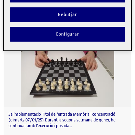
Rebutjar
Cinquena sessió de la intervenció
Publicat per
Publicat per
Maria Elena Cudolà Simó
Visibilitat:
Data de publicació
el Cinquena sessió de la intervenció
Públic
-
7 Gen. 2025
-
comentari
Configurar
5a implementació Títol de l’entrada Memòria i concentració
(dimarts 07/01/25) Durant la segona setmana de gener, he
continuat amb l’execució i posada…