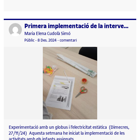
Primera implementació de la intervenció
Publicat per
Publicat per
Maria Elena Cudolà Simó
Visibilitat:
Data de publicació
11 gener, 2025 4:34 pm
el Primera implementació de la interv
Públic
-
8 Des. 2024
-
comentari
Experimentació amb un globus i l’electricitat estàtica (Dimecres,
27/11/24) Aquesta setmana he iniciat la implementació de les
activitats amb els infants assignats…