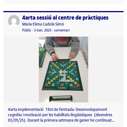
4arta sessió al centre de pràctiques
Publicat per
Publicat per
Maria Elena Cudolà Simó
Visibilitat:
Data de publicació
11 gener, 2025 5:02 pm
el 4arta sessió al centre de pràctiques
Públic
-
3 Gen. 2025
-
comentari
4arta implementació Títol de l’entrada: Desenvolupament
cognitiu i motivació per les habilitats lingüístiques (divendres
03/01/25). Durant la primera setmana de gener he continuat…