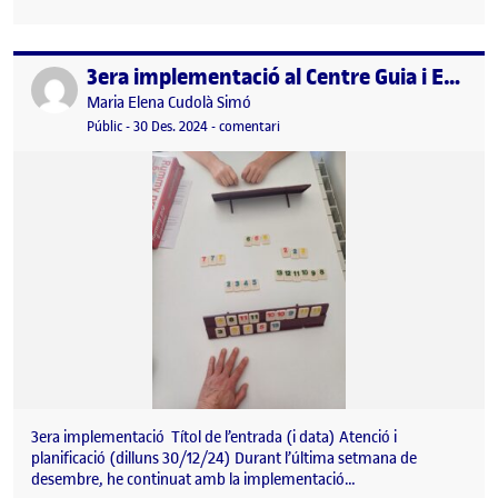
3era implementació al Centre Guia i Educa
Publicat per
Publicat per
Maria Elena Cudolà Simó
Visibilitat:
Data de publicació
11 gener, 2025 4:32 pm
el 3era implementació al Centre Guia
Públic
-
30 Des. 2024
-
comentari
3era implementació Títol de l’entrada (i data) Atenció i
planificació (dilluns 30/12/24) Durant l’última setmana de
desembre, he continuat amb la implementació…