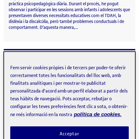
pràctica psicopedagògica diària. Durant el procés, he pogut
observar i participar en les sessions amb infants i adolescents que
presentaven diverses necessitats educatives com el TDAH, la
dislèxia i la discalcúlia, però també problemes conductuals i de
comportament. D’aquesta manera,…
Sisena sessió: Avaluació de la intervenció.
Publicat per
Publicat per
Maria Elena Cudolà Simó
Fem servir
cookies
pròpies i de tercers per poder-te oferir
Visibilitat:
Data de publicació
11 gener, 2025 6:24 pm
el Sisena sessió: Avaluació de la interv
Públic
-
9 Gen. 2025
-
comentari
correctament totes les funcionalitats del lloc web, amb
Sisena sessió del Repte 4. Durant l’última sessió d’aquesta
finalitats analítiques i per mostrar-te publicitat
intervenció s’han aplicat els instruments d’avaluació que havia
personalitzada d'acord amb un perfil elaborat a partir dels
detallat en el repte anterior. Cal recordar que l’avaluació connecta
el nombre d’usuaris que han participat en les sessions i la durada
teus hàbits de navegació. Pots acceptar, rebutjar o
de la sessió, entre d’altres amb l’augment de la motivació per
configurar les teves preferències fent clic a sota, o obtenir-
participar en les activitats i si han millorat la satisfacció dels
ne més informació en la nostra
política de cookies.
usuaris, després d’aplicar la gamificació. De totes maneres, no
s’ha pogut observar si han millorat les qualificacions
acadèmiques dels…
Acceptar