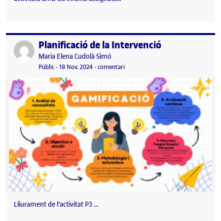
Planificació de la Intervenció
Publicat per
Publicat per
Maria Elena Cudolà Simó
Visibilitat:
Data de publicació
el Planificació de la Intervenció
Públic
-
18 Nov. 2024
-
comentari
Lliurament de l'activitat P3 …