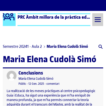
Logo Ágora
PRC Àmbit millora de la pràctica educativa (formal) – Aula 2
Saltar al contingut
Semestre 20241 - Aula 2
Maria Elena Cudolà Simó
Maria Elena Cudolà Simó
Conclusions
Publicat per
Publicat per
Maria Elena Cudolà Simó
Visibilitat:
Data de publicació
el Conclusions
Públic
-
12 Gen. 2025
-
comentari
La realització de les meves pràctiques al centre psicopedagògic
Guia i Educa, ha sigut una experiència que m’ha enriquit de
manera profunda, ja que m’ha permès connectar la teoria
adquirida durant el transcurs del Màster, amb la realitat de la