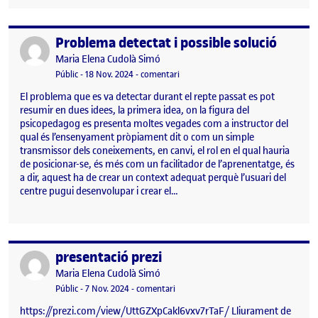
Problema detectat i possible solució
Publicat per
Publicat per
Maria Elena Cudolà Simó
Visibilitat:
Data de publicació
el Problema detectat i possible soluc
Públic
-
18 Nov. 2024
-
comentari
El problema que es va detectar durant el repte passat es pot
resumir en dues idees, la primera idea, on la figura del
psicopedagog es presenta moltes vegades com a instructor del
qual és l’ensenyament pròpiament dit o com un simple
transmissor dels coneixements, en canvi, el rol en el qual hauria
de posicionar-se, és més com un facilitador de l’aprenentatge, és
a dir, aquest ha de crear un context adequat perquè l’usuari del
centre pugui desenvolupar i crear el…
presentació prezi
Publicat per
Publicat per
Maria Elena Cudolà Simó
Visibilitat:
Data de publicació
el presentació prezi
Públic
-
7 Nov. 2024
-
comentari
https://prezi.com/view/UttGZXpCakl6vxv7rTaF/ Lliurament de