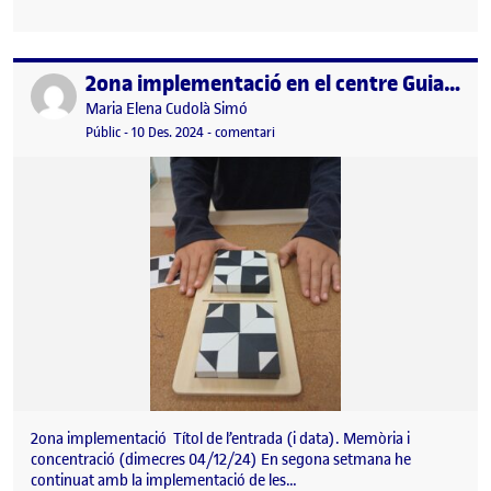
2ona implementació en el centre Guia i Educa
Publicat per
Publicat per
Maria Elena Cudolà Simó
Visibilitat:
Data de publicació
el 2ona implementació en el centre G
Públic
-
10 Des. 2024
-
comentari
2ona implementació Títol de l’entrada (i data). Memòria i
concentració (dimecres 04/12/24) En segona setmana he
continuat amb la implementació de les…